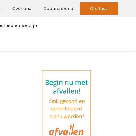
e
Over ons
Ouderenbond
Contact
dheid en welzijn