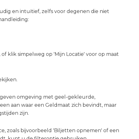
ig en intuïtief, zelfs voor degenen die niet
handleiding:
of klik simpelweg op 'Mijn Locatie' voor op maat
kijken.
gegeven omgeving met geel-gekleurde,
een aan waar een Geldmaat zich bevindt, maar
tijden zijn.
ce, zoals bijvoorbeeld 'Biljetten opnemen' of een
dt, kunt u de filteroptie gebruiken.