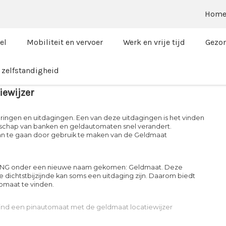
Hom
el
Mobiliteit en vervoer
Werk en vrije tijd
Gezon
zelfstandigheid
ewijzer
ingen en uitdagingen. Een van deze uitdagingen is het vinden
andschap van banken en geldautomaten snel verandert.
an te gaan door gebruik te maken van de Geldmaat
n ING onder een nieuwe naam gekomen: Geldmaat. Deze
e dichtstbijzijnde kan soms een uitdaging zijn. Daarom biedt
omaat te vinden.
ind een pinautomaat met de geldmaat locatiewijzer