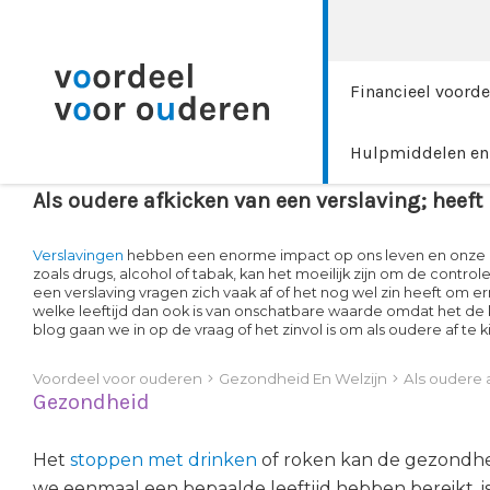
Financieel voorde
Hulpmiddelen en 
Als oudere afkicken van een verslaving; heeft
Verslavingen
hebben een enorme impact op ons leven en onze 
zoals drugs, alcohol of tabak, kan het moeilijk zijn om de contr
een verslaving vragen zich vaak af of het nog wel zin heeft om
welke leeftijd dan ook is van onschatbare waarde omdat het de k
blog gaan we in op de vraag of het zinvol is om als oudere af te 
Voordeel voor ouderen
Gezondheid En Welzijn
Als oudere 
Gezondheid
Het
stoppen met drinken
of roken kan de gezondhei
we eenmaal een bepaalde leeftijd hebben bereikt, is